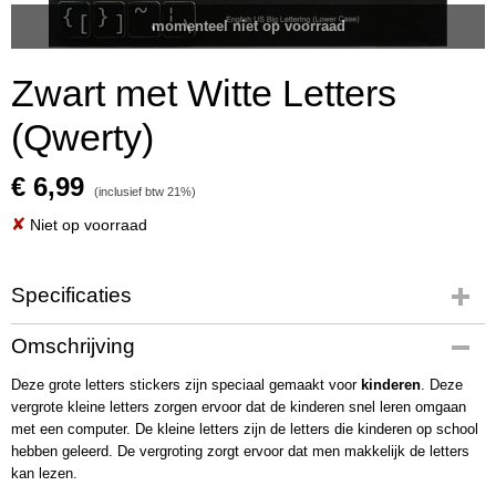
momenteel niet op voorraad
Zwart met Witte Letters
(Qwerty)
€ 6,99
(inclusief btw 21%)
✘
Niet op voorraad
Specificaties
Productcode
Omschrijving
1003-01-1
Deze grote letters stickers zijn speciaal gemaakt voor
EAN code
kinderen
. Deze
vergrote kleine letters zorgen ervoor dat de kinderen snel leren omgaan
7422257224238
met een computer. De kleine letters zijn de letters die kinderen op school
hebben geleerd. De vergroting zorgt ervoor dat men makkelijk de letters
kan lezen.