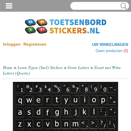
Inloggen
Registreren
UW WINKELWAGEN
Geen producten
(0)
Home
>
Leren Typen (Snel) Stickers
>
Grote Letters
>
Zwart met Witte
Letters (Qwerty)