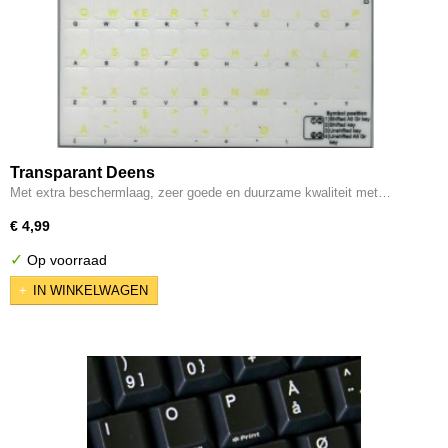
Transparant Deens
Met extra beschermlaag, zeer goede en duurzame kwaliteit met…
€ 4,99
✓
Op voorraad
IN WINKELWAGEN