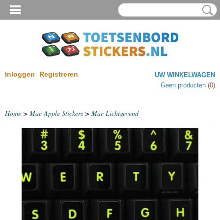
Inloggen
Registreren
UW WINKELWAGEN
Geen producten
(0)
Home
>
Mac Apple Stickers
>
Mac Lichtgevend