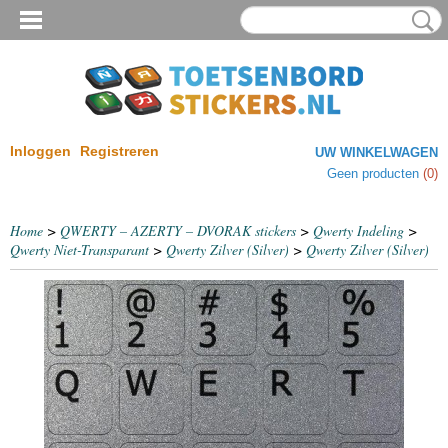
Inloggen
Registreren
UW WINKELWAGEN
Geen producten
(0)
Home
>
QWERTY – AZERTY – DVORAK stickers
>
Qwerty Indeling
>
Qwerty Niet-Transparant
>
Qwerty Zilver (Silver)
>
Qwerty Zilver (Silver)