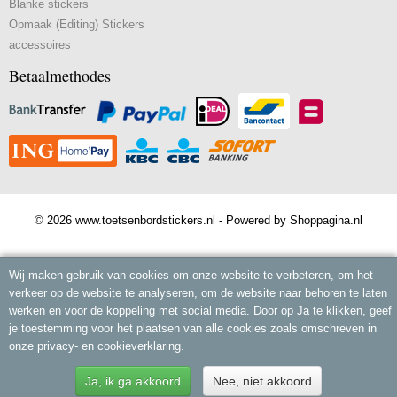
Blanke stickers
Opmaak (Editing) Stickers
accessoires
Betaalmethodes
© 2026 www.toetsenbordstickers.nl - Powered by Shoppagina.nl
Wij maken gebruik van cookies om onze website te verbeteren, om het
verkeer op de website te analyseren, om de website naar behoren te laten
werken en voor de koppeling met social media. Door op Ja te klikken, geef
je toestemming voor het plaatsen van alle cookies zoals omschreven in
onze privacy- en cookieverklaring.
Ja, ik ga akkoord
Nee, niet akkoord