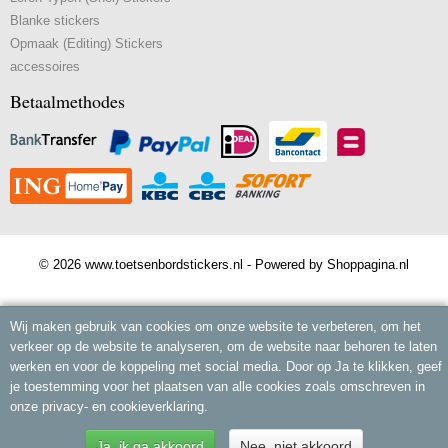
Blanke stickers
Opmaak (Editing) Stickers
accessoires
Betaalmethodes
© 2026 www.toetsenbordstickers.nl - Powered by Shoppagina.nl
Wij maken gebruik van cookies om onze website te verbeteren, om het
verkeer op de website te analyseren, om de website naar behoren te laten
werken en voor de koppeling met social media. Door op Ja te klikken, geef
je toestemming voor het plaatsen van alle cookies zoals omschreven in
onze privacy- en cookieverklaring.
Ja, ik ga akkoord
Nee, niet akkoord