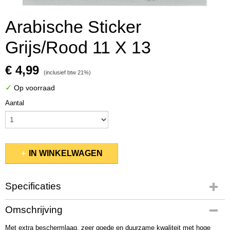
Arabische Sticker
Grijs/Rood 11 X 13
€ 4,99
(inclusief btw 21%)
✓
Op voorraad
Aantal
IN WINKELWAGEN
Specificaties
Productcode
Omschrijving
1007-03
Met extra beschermlaag, zeer goede en duurzame kwaliteit met hoge