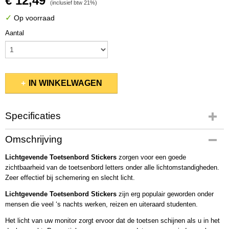
€ 12,49
(inclusief btw 21%)
✓
Op voorraad
Aantal
IN WINKELWAGEN
Specificaties
Productcode
Omschrijving
2020-1
Lichtgevende Toetsenbord Stickers
zorgen voor een goede
zichtbaarheid van de toetsenbord letters onder alle lichtomstandigheden.
Zeer effectief bij schemering en slecht licht.
Lichtgevende Toetsenbord Stickers
zijn erg populair geworden onder
mensen die veel ‘s nachts werken, reizen en uiteraard studenten.
Het licht van uw monitor zorgt ervoor dat de toetsen schijnen als u in het